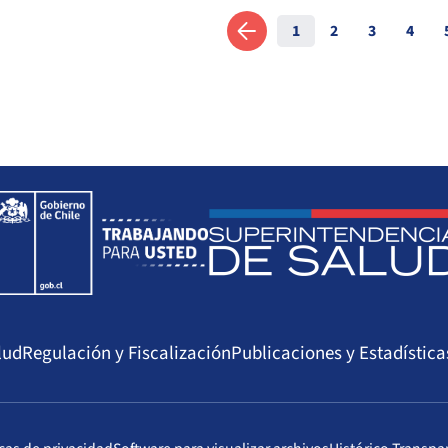
1
2
3
4
Anterior
lud
Regulación y Fiscalización
Publicaciones y Estadística