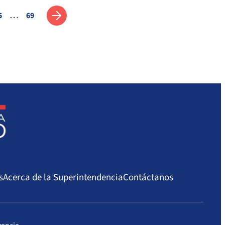
…
5
69
Siguiente
s
Acerca de la Superintendencia
Contáctanos