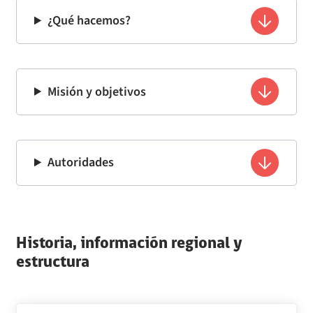
Gastos de Representación, Protocolo y Ceremonial
¿Qué hacemos?
Seguimiento del Plan Anual de Compras
Monitoreo cumplimiento PAC
Misión y objetivos
Arriendo de Bienes Inmuebles no sujetos a Ley de Compras
Autoridades
Historia, información regional y
estructura