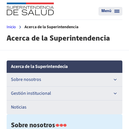
Menú
Inicio
Acerca de la Superintendencia
Acerca de la Superintendencia
Acerca de la Superintendecia
Sobre nosotros
Historia
Gestión institucional
Definiciones estratégicas
Compromisos de Gestión Institucional
Noticias
Política de Calidad de Servicio
Auditoría interna
1. Formulación Metas de Eficiencia Institucional (MEI)
Sobre nosotros