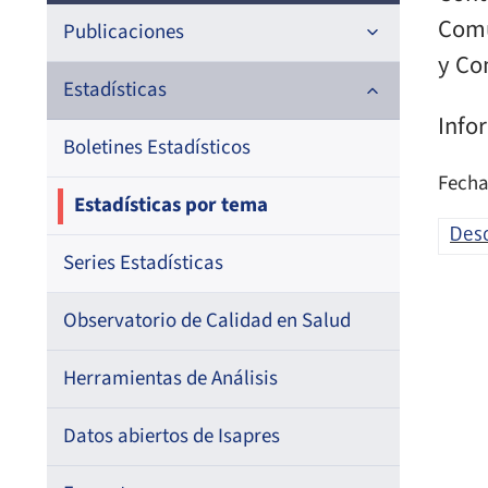
Comu
Publicaciones
y Co
Documentos de trabajo
Estadísticas
Info
Documentos metodológicos
Boletines Estadísticos
Fecha
Estadísticas por tema
Des
Series Estadísticas
Observatorio de Calidad en Salud
Herramientas de Análisis
Datos abiertos de Isapres