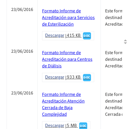
23/06/2016
Formato Informe de
Este formato
Acreditación para Servicios
destinado a 
de Esterilización
Acreditación
Descargar
415 KB
DOC
23/06/2016
Formato Informe de
Este formato
Acreditación para Centros
destinado a 
de Diálisis
Acreditación
Descargar
933 KB
DOC
23/06/2016
Formato Informe de
Este formato
Acreditación Atención
destinado a 
Cerrada de Baja
Acreditació
Complejidad
Cerrada de 
Descargar
5 MB
DOC