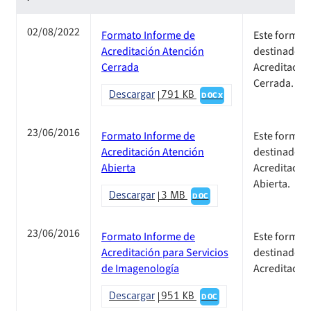
02/08/2022
Formato Informe de
Este formato
Acreditación Atención
destinado a 
Cerrada
Acreditació
Cerrada.
Descargar
791 KB
DOCX
23/06/2016
Formato Informe de
Este formato
Acreditación Atención
destinado a 
Abierta
Acreditació
Abierta.
Descargar
3 MB
DOC
23/06/2016
Formato Informe de
Este formato
Acreditación para Servicios
destinado a 
de Imagenología
Acreditació
Descargar
951 KB
DOC