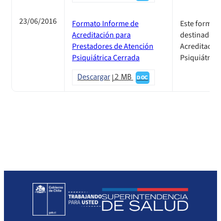
23/06/2016
Formato Informe de
Este formato
Acreditación para
destinado a 
Prestadores de Atención
Acreditació
Psiquiátrica Cerrada
Psiquiátrica
Descargar
2 MB
DOC