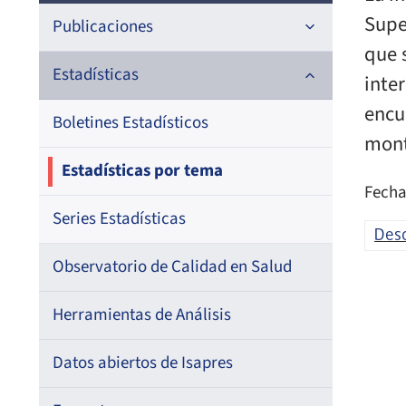
Supe
Publicaciones
que 
Documentos de trabajo
Estadísticas
inte
encu
Documentos metodológicos
Boletines Estadísticos
mont
Estadísticas por tema
Fecha
Series Estadísticas
Des
Observatorio de Calidad en Salud
Herramientas de Análisis
Datos abiertos de Isapres