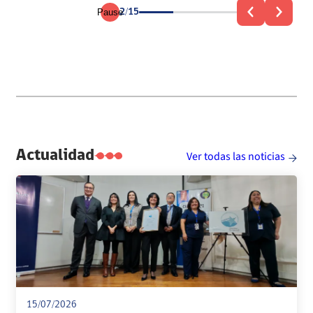
Pause
2/15
Leer más información
ón
Actualidad
Ver todas las noticias
15/07/2026