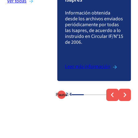
Ver todas
¿Dónde solicitar la Mediación?
n acerca del
Ver más preguntas sobre Isapres
amiento del Sistema
Información obtenida
d chileno en
desde los archivos enviados
s materias y con ello
periódicamente por todas
uye al debate de
Ver más preguntas sobre Prestadores
las Isapres, de acuerdo a lo
 propuestas que
instruido en Circular IF/N°15
 a su
de 2006.
ionamiento.
s información
Leer más información
Pause
2/4