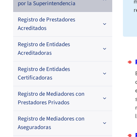
m
por la Superintendencia
r
Registro de Prestadores
Acreditados
Registro de Entidades
Nacional
Acreditadoras
Regional
Registro de Entidades
En orden alfabético
En orden alfabético
Certificadoras
Por N° de registro
Por N° de registro
Registro de Mediadores con
Por orden alfabético
Regional
Prestadores Privados
Por N° de registro
Registro de Mediadores con
Por orden alfabético
Aseguradoras
Por N° de registro