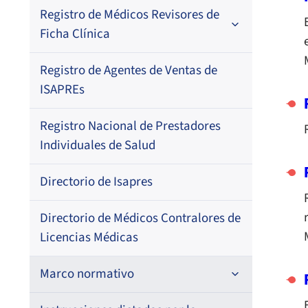
Registro de Médicos Revisores de
Regional
Por profesión
Ficha Clínica
Por orden alfabético
Regional
Registro de Agentes de Ventas de
Regional
Por profesión
ISAPREs
Por orden alfabético
Registro Nacional de Prestadores
Por especialidad
Individuales de Salud
Directorio de Isapres
Directorio de Médicos Contralores de
Licencias Médicas
Marco normativo