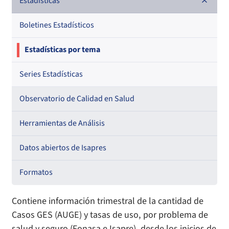
Documentos de trabajo
Estadísticas
Documentos metodológicos
Boletines Estadísticos
Estadísticas por tema
Series Estadísticas
Observatorio de Calidad en Salud
Herramientas de Análisis
Datos abiertos de Isapres
Formatos
Contiene información trimestral de la cantidad de
Casos GES (AUGE) y tasas de uso, por problema de
salud y seguro (Fonasa e Isapre), desde los inicios de