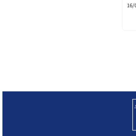
Otras Resoluciones
16/
Sanciones aplicadas
Actas Consejo Consultivo Ley Corta
de Isapres