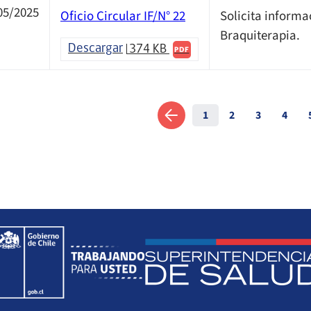
05/2025
Oficio Circular IF/N° 22
Solicita informa
Braquiterapia.
Descargar
374 KB
PDF
1
2
3
4
Anterior