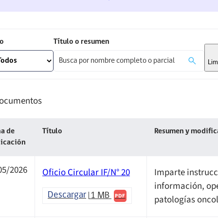
o
Título o resumen
Lim
ocumentos
a de
Título
Resumen y modific
licación
05/2026
Oficio Circular IF/N° 20
Imparte instrucc
información, ope
Descargar
1 MB
patologías oncol
PDF