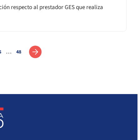
ción respecto al prestador GES que realiza
…
5
48
Siguiente