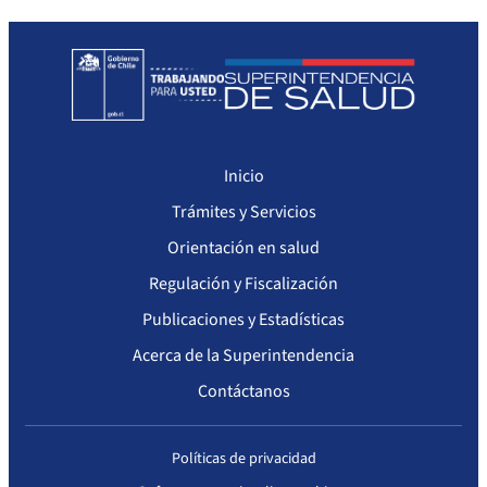
Sanciones a Prestadores
Llamados a concurso de personal
Otras Resoluciones
Sanciones aplicadas
Inicio
Actas Consejo Consultivo Ley Corta de Isapres
Trámites y Servicios
Orientación en salud
Regulación y Fiscalización
Publicaciones y Estadísticas
Acerca de la Superintendencia
Contáctanos
Políticas de privacidad