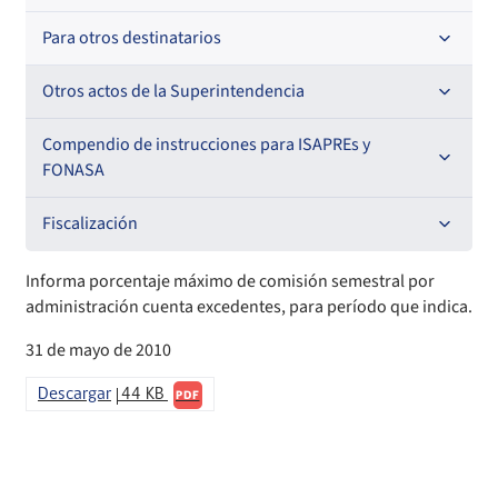
Oficios Circulares
Resoluciones
Para otros destinatarios
Circulares
Oficios Circulares
Circulares internas
Otros actos de la Superintendencia
Circulares
Resoluciones
Antecedentes preparatorios de normas que afecten a
Compendio de instrucciones para ISAPREs y
EMT Ley N° 20.416
FONASA
Oficios Circulares
Comisión Evaluadora de Licitaciones Públicas
Compendio Beneficios
Fiscalización
Convenios de colaboración
Compendio de Archivos Maestros
Informes de fiscalización
Informa porcentaje máximo de comisión semestral por
administración cuenta excedentes, para período que indica.
Declaración de patrimonio e intereses de autoridades
Compendio Información
Sanciones aplicadas
31 de mayo de 2010
Decreta reserva o secreto según Ley N° 20.285
Compendio Instrumentos Contractuales
Sanciones a Entidades Acreditadoras
Descargar
44 KB
PDF
Sanciones Agentes de Ventas
Estructura Orgánica
Compendio Procedimientos
Sanciones a Isapres
Informes de Fiscalización