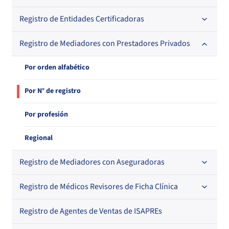
Regional
Registro de Entidades Certificadoras
En orden alfabético
En orden alfabético
Por N° de registro
Registro de Mediadores con Prestadores Privados
Por orden alfabético
Por N° de registro
Regional
Por N° de registro
Por orden alfabético
Por N° de registro
Por profesión
Regional
Registro de Mediadores con Aseguradoras
Registro de Médicos Revisores de Ficha Clínica
Regional
Por orden alfabético
Registro de Agentes de Ventas de ISAPREs
Regional