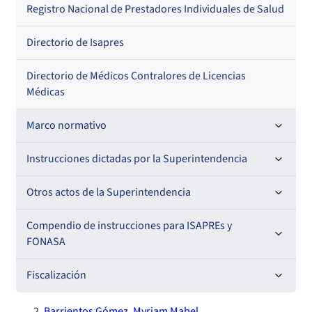
Por profesión
Por orden alfabético
Registro Nacional de Prestadores Individuales de Salud
Por especialidad
Directorio de Isapres
Directorio de Médicos Contralores de Licencias
Médicas
Marco normativo
Leyes
Instrucciones dictadas por la Superintendencia
Decretos con Fuerza de Ley
Para ISAPREs y FONASA
Otros actos de la Superintendencia
Decretos
Para Prestadores Institucionales
Antecedentes preparatorios de normas que afecten a
Compendio de instrucciones para ISAPREs y
Circulares
EMT Ley N° 20.416
FONASA
Oficios
Resoluciones
Para Entidades Acreditadoras
Circulares
Comisión Evaluadora de Licitaciones Públicas
Compendio Beneficios
Fiscalización
Resoluciones
Circulares internas
Para Entidades Certificadoras
Circulares
Convenios de colaboración
Compendio de Archivos Maestros
Informes de fiscalización
Barrientos Gómez, Myriam Mabel