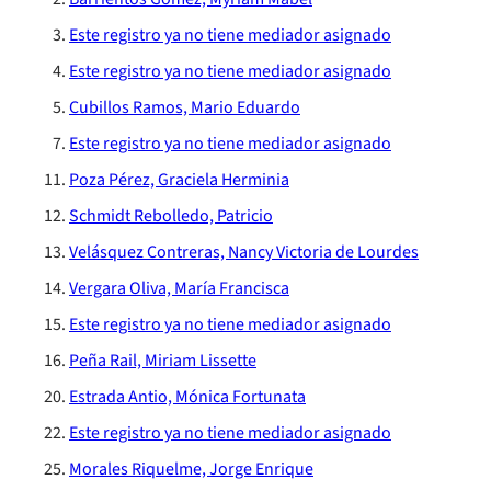
Oficios Circulares
Resoluciones
Circulares internas
Para Prestadores Individuales
Resoluciones
Este registro ya no tiene mediador asignado
Declaración de patrimonio e intereses de autoridades
Compendio Información
Sanciones aplicadas
Oficios Circulares
Resoluciones
Este registro ya no tiene mediador asignado
Para otros destinatarios
Circulares
Decreta reserva o secreto según Ley N° 20.285
Compendio Instrumentos Contractuales
Sanciones a Entidades Acreditadoras
Cubillos Ramos, Mario Eduardo
Oficios Circulares
Circulares internas
Circulares
Este registro ya no tiene mediador asignado
Sanciones Agentes de Ventas
Estructura Orgánica
Compendio Procedimientos
Resoluciones
Poza Pérez, Graciela Herminia
Sanciones a Isapres
Informes de Fiscalización
Schmidt Rebolledo, Patricio
Oficios Circulares
Sanciones a Prestadores
Velásquez Contreras, Nancy Victoria de Lourdes
Llamados a concurso de personal
Vergara Oliva, María Francisca
Otras Resoluciones
Este registro ya no tiene mediador asignado
Peña Rail, Miriam Lissette
Sanciones aplicadas
Estrada Antio, Mónica Fortunata
Actas Consejo Consultivo Ley Corta de Isapres
Este registro ya no tiene mediador asignado
Morales Riquelme, Jorge Enrique