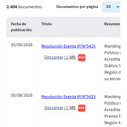
Sanciones a Prestadores
Llamados a concurso de personal
2.404
documentos
Documentos por página
Otras Resoluciones
Fecha de
Título
Resumen y m
publicación
Sanciones aplicadas
05/08/2026
Resolución Exenta IP/N°5425
Manténgase 
Actas Consejo Consultivo Ley Corta de Isapres
Público de 
Descargar
1 MB
PDF
Acreditados,
Diálisis San
Región de Ñ
su tercer p
05/08/2026
Resolución Exenta IP/N°5423
Manténgase 
Público de 
Descargar
1 MB
PDF
Acreditados,
Premio Nóbe
Región Metr