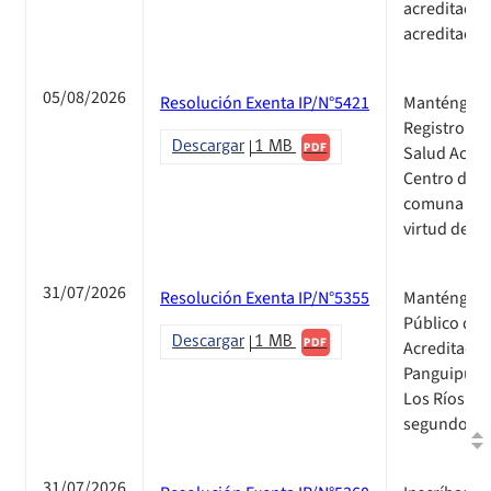
acreditado 
acreditació
05/08/2026
Resolución Exenta IP/N°5421
Manténgase 
Registro Pú
Descargar
1 MB
PDF
Salud Acredi
Centro de S
comuna de L
virtud de h
31/07/2026
Resolución Exenta IP/N°5355
Manténgase 
Público de 
Descargar
1 MB
PDF
Acreditados,
Panguipulli,
Los Ríos, e
segundo pro
31/07/2026