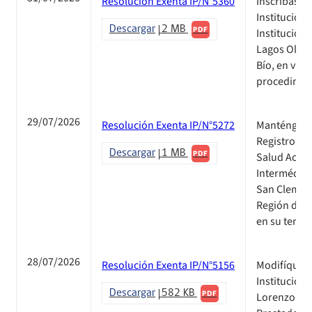
Resolución Exenta IP/N°5360
Inscríbase 
Institucion
Descargar
2 MB
PDF
Instituciona
Lagos Olave,
Bío, en vir
procedimien
29/07/2026
Resolución Exenta IP/N°5272
Manténgase 
Registro Pú
Descargar
1 MB
PDF
Salud Acredi
Intermédica 
San Clement
Región del 
en su terce
28/07/2026
Resolución Exenta IP/N°5156
Modifíquese
Institucion
Descargar
582 KB
PDF
Lorenzo", re