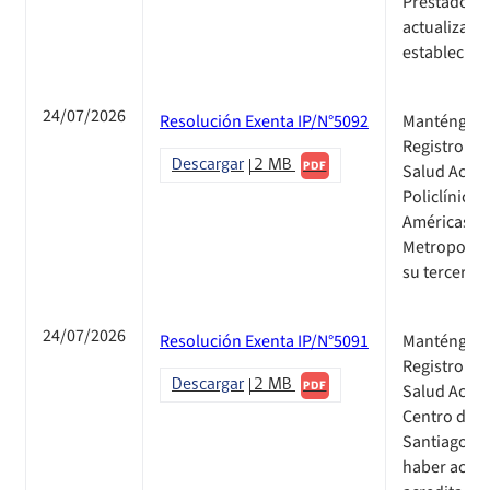
Prestadores 
actualizar e
establecimi
24/07/2026
Resolución Exenta IP/N°5092
Manténgase 
Registro Pú
Descargar
2 MB
PDF
Salud Acredi
Policlínico
Américas, d
Metropolita
su tercer p
24/07/2026
Resolución Exenta IP/N°5091
Manténgase 
Registro Pú
Descargar
2 MB
PDF
Salud Acredi
Centro de D
Santiago, R
haber acred