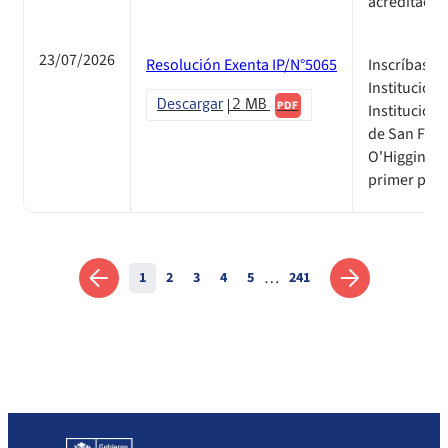
acreditació
23/07/2026
Resolución Exenta IP/N°5065
Inscríbase 
Institucion
Descargar
2 MB
PDF
Institucion
de San Fern
O'Higgins, 
primer proc
…
1
2
3
4
5
241
Anterior
Siguiente