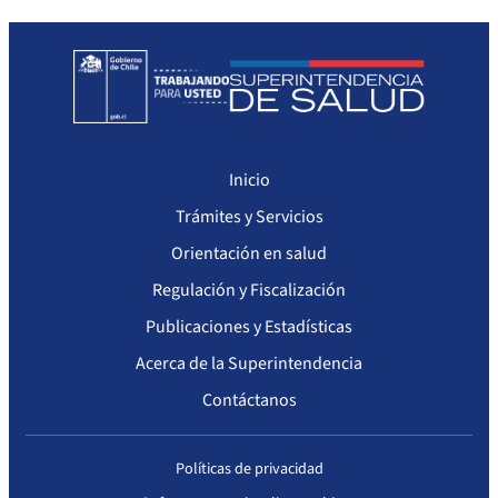
Sanciones a Prestadores
Llamados a concurso de personal
Otras Resoluciones
Sanciones aplicadas
Inicio
Actas Consejo Consultivo Ley Corta de Isapres
Trámites y Servicios
Orientación en salud
Regulación y Fiscalización
Publicaciones y Estadísticas
Acerca de la Superintendencia
Contáctanos
Políticas de privacidad