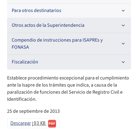
Oficios Circulares
Resoluciones
Para otros destinatarios
Circulares
Oficios Circulares
Circulares internas
Otros actos de la Superintendencia
Circulares
Resoluciones
Antecedentes preparatorios de normas que afecten a
Compendio de instrucciones para ISAPREs y
EMT Ley N° 20.416
FONASA
Oficios Circulares
Comisión Evaluadora de Licitaciones Públicas
Compendio Beneficios
Fiscalización
Convenios de colaboración
Compendio de Archivos Maestros
Informes de fiscalización
Establece procedimiento excepcional para el cumplimiento
ante la Isapre de los trámites que indica, a causa de la
Declaración de patrimonio e intereses de autoridades
Compendio Información
Sanciones aplicadas
paralización de funciones del Servicio de Registro Civil e
Identificación.
Decreta reserva o secreto según Ley N° 20.285
Compendio Instrumentos Contractuales
Sanciones a Entidades Acreditadoras
25 de septiembre de 2013
Sanciones Agentes de Ventas
Estructura Orgánica
Compendio Procedimientos
Descargar
93 KB
PDF
Sanciones a Isapres
Informes de Fiscalización