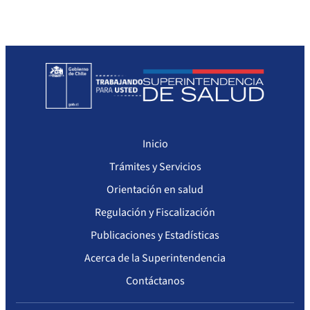
Sanciones a Prestadores
Llamados a concurso de personal
Otras Resoluciones
Sanciones aplicadas
Actas Consejo Consultivo Ley Corta de Isapres
Inicio
Trámites y Servicios
Orientación en salud
Regulación y Fiscalización
Publicaciones y Estadísticas
Acerca de la Superintendencia
Contáctanos