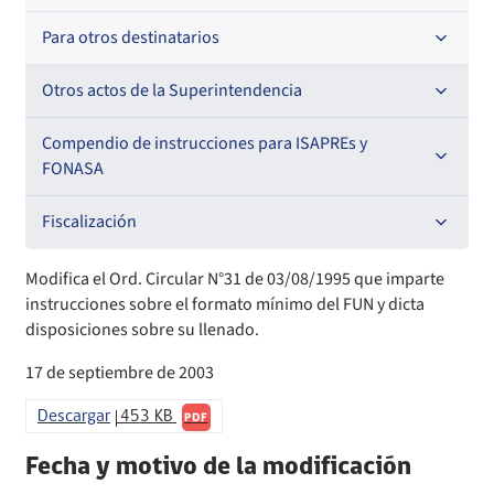
Oficios Circulares
Resoluciones
Para otros destinatarios
Circulares
Oficios Circulares
Circulares internas
Otros actos de la Superintendencia
Circulares
Resoluciones
Antecedentes preparatorios de normas que afecten a
Compendio de instrucciones para ISAPREs y
EMT Ley N° 20.416
FONASA
Oficios Circulares
Comisión Evaluadora de Licitaciones Públicas
Compendio Beneficios
Fiscalización
Convenios de colaboración
Compendio de Archivos Maestros
Informes de fiscalización
Modifica el Ord. Circular N°31 de 03/08/1995 que imparte
instrucciones sobre el formato mínimo del FUN y dicta
Declaración de patrimonio e intereses de autoridades
Compendio Información
Sanciones aplicadas
disposiciones sobre su llenado.
17 de septiembre de 2003
Decreta reserva o secreto según Ley N° 20.285
Compendio Instrumentos Contractuales
Sanciones a Entidades Acreditadoras
Descargar
453 KB
PDF
Sanciones Agentes de Ventas
Estructura Orgánica
Compendio Procedimientos
Fecha y motivo de la modificación
Sanciones a Isapres
Informes de Fiscalización