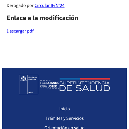
Derogado por
Circular IF/N°24
.
Sanciones a Prestadores
Llamados a concurso de personal
Enlace a la modificación
Otras Resoluciones
Descargar pdf
Sanciones aplicadas
Actas Consejo Consultivo Ley Corta de Isapres
Inicio
Trámites y Servicios
Orientación en salud