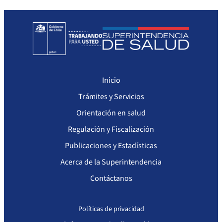
Sanciones a Prestadores
Llamados a concurso de personal
Otras Resoluciones
Sanciones aplicadas
Inicio
Actas Consejo Consultivo Ley Corta de Isapres
Trámites y Servicios
Orientación en salud
Regulación y Fiscalización
Publicaciones y Estadísticas
Acerca de la Superintendencia
Contáctanos
Políticas de privacidad