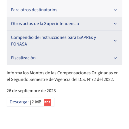
Oficios Circulares
Resoluciones
Para otros destinatarios
Circulares
Oficios Circulares
Circulares internas
Otros actos de la Superintendencia
Circulares
Resoluciones
Antecedentes preparatorios de normas que afecten a
Compendio de instrucciones para ISAPREs y
EMT Ley N° 20.416
FONASA
Oficios Circulares
Comisión Evaluadora de Licitaciones Públicas
Compendio Beneficios
Fiscalización
Convenios de colaboración
Compendio de Archivos Maestros
Informes de fiscalización
Informa los Montos de las Compensaciones Originadas en
el Segundo Semestre de Vigencia del D.S. N°72 del 2022.
Declaración de patrimonio e intereses de autoridades
Compendio Información
Sanciones aplicadas
26 de septiembre de 2023
Decreta reserva o secreto según Ley N° 20.285
Compendio Instrumentos Contractuales
Sanciones a Entidades Acreditadoras
Descargar
2 MB
PDF
Sanciones Agentes de Ventas
Estructura Orgánica
Compendio Procedimientos
Sanciones a Isapres
Informes de Fiscalización