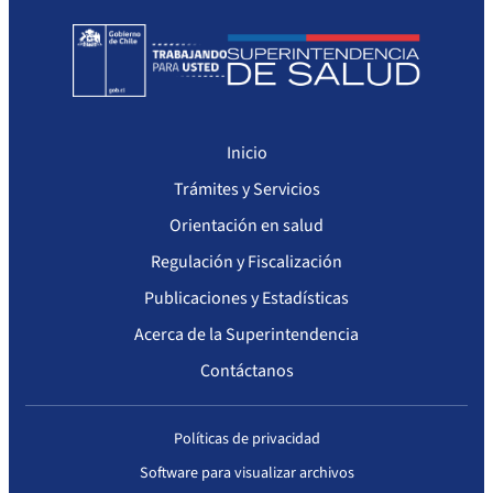
Sanciones a Prestadores
Llamados a concurso de personal
Otras Resoluciones
Sanciones aplicadas
Inicio
Trámites y Servicios
Actas Consejo Consultivo Ley Corta de Isapres
Orientación en salud
Regulación y Fiscalización
Publicaciones y Estadísticas
Acerca de la Superintendencia
Contáctanos
Políticas de privacidad
Software para visualizar archivos