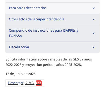
Oficios Circulares
Resoluciones
Para otros destinatarios
Circulares
Oficios Circulares
Circulares internas
Otros actos de la Superintendencia
Circulares
Resoluciones
Antecedentes preparatorios de normas que afecten a
Compendio de instrucciones para ISAPREs y
EMT Ley N° 20.416
FONASA
Oficios Circulares
Comisión Evaluadora de Licitaciones Públicas
Compendio Beneficios
Fiscalización
Convenios de colaboración
Compendio de Archivos Maestros
Informes de fiscalización
Solicita información sobre variables de las GES 87 años
2022-2025 y proyección período años 2025-2028.
Declaración de patrimonio e intereses de autoridades
Compendio Información
Sanciones aplicadas
17 de junio de 2025
Decreta reserva o secreto según Ley N° 20.285
Compendio Instrumentos Contractuales
Sanciones a Entidades Acreditadoras
Descargar
2 MB
PDF
Sanciones Agentes de Ventas
Estructura Orgánica
Compendio Procedimientos
Sanciones a Isapres
Informes de Fiscalización