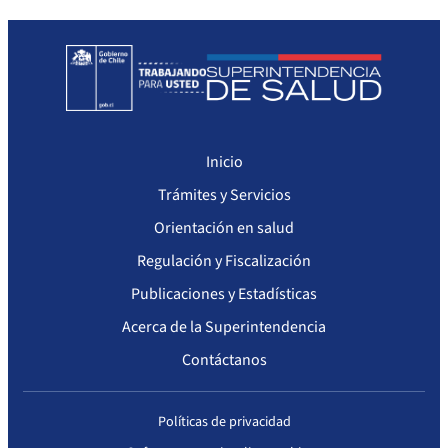
Sanciones a Prestadores
Llamados a concurso de personal
Otras Resoluciones
Sanciones aplicadas
Inicio
Actas Consejo Consultivo Ley Corta de Isapres
Trámites y Servicios
Orientación en salud
Regulación y Fiscalización
Publicaciones y Estadísticas
Acerca de la Superintendencia
Contáctanos
Políticas de privacidad