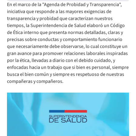
Estudio de satisfacción de usuarios – Reclamos contra
En el marco de la "Agenda de Probidad y Transparencia",
Licitaciones en curso
Órdenes de compra
Cuenta Pública Participativa
Aseguradoras
iniciativa que responde a las mayores exigencias de
Estados Financieros
transparencia y probidad que caracterizan nuestros
Histórico Licitaciones
Contrataciones No Sujetas a Ley de Compras
Consultas Ciudadanas
tiempos, la Superintendencia de Salud elaboró un Código
Gastos de Representación, Protocolo y Ceremonial
de Ética interno que presenta normas detalladas, claras y
Seguimiento del Plan Anual de Compras
precisas sobre conductas y comportamiento funcionario
que necesariamente debe observarse, lo cual constituye un
Monitoreo cumplimiento PAC
gran avance para promover relaciones laborales inspiradas
por la ética, llevadas a diario con el debido cuidado, y
Arriendo de Bienes Inmuebles no sujetos a Ley de Compras
enfocadas hacia un trabajo que si bien es personal, siempre
busca el bien común y siempre es respetuoso de nuestras
compañeras y compañeros.