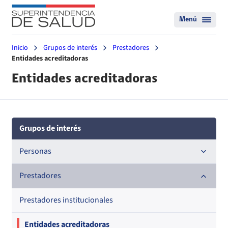
Menú
Inicio
Grupos de interés
Prestadores
Entidades acreditadoras
Entidades acreditadoras
Grupos de interés
Personas
Beneficiarios ISAPREs
Prestadores
Beneficiarios FONASA
Prestadores institucionales
Entidades acreditadoras