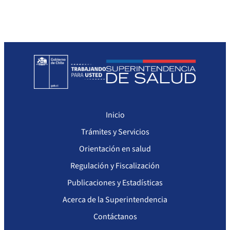
Sanciones a Prestadores
Llamados a concurso de personal
Otras Resoluciones
Sanciones aplicadas
Actas Consejo Consultivo Ley Corta de Isapres
Inicio
Trámites y Servicios
Orientación en salud
Regulación y Fiscalización
Publicaciones y Estadísticas
Acerca de la Superintendencia
Contáctanos