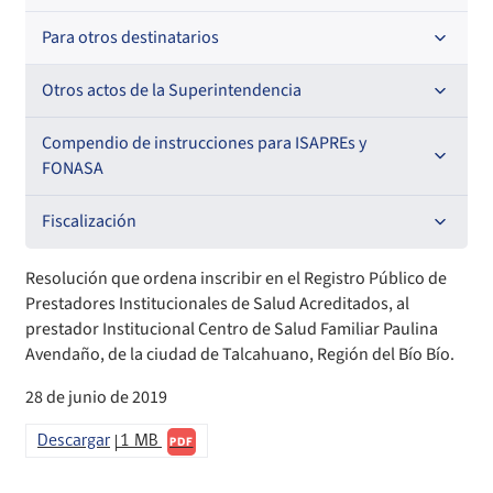
Resoluciones
Para otros destinatarios
Circulares
Oficios Circulares
Circulares internas
Otros actos de la Superintendencia
Circulares
Resoluciones
Antecedentes preparatorios de normas que afecten a
Compendio de instrucciones para ISAPREs y
EMT Ley N° 20.416
FONASA
Oficios Circulares
Comisión Evaluadora de Licitaciones Públicas
Compendio Beneficios
Fiscalización
Convenios de colaboración
Compendio de Archivos Maestros
Informes de fiscalización
Resolución que ordena inscribir en el Registro Público de
Prestadores Institucionales de Salud Acreditados, al
Declaración de patrimonio e intereses de autoridades
Compendio Información
Sanciones aplicadas
prestador Institucional Centro de Salud Familiar Paulina
Avendaño, de la ciudad de Talcahuano, Región del Bío Bío.
Decreta reserva o secreto según Ley N° 20.285
Compendio Instrumentos Contractuales
Sanciones a Entidades Acreditadoras
28 de junio de 2019
Sanciones Agentes de Ventas
Estructura Orgánica
Compendio Procedimientos
Descargar
1 MB
PDF
Sanciones a Isapres
Informes de Fiscalización