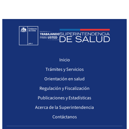
Sanciones a Prestadores
Llamados a concurso de personal
Otras Resoluciones
Sanciones aplicadas
Actas Consejo Consultivo Ley Corta de Isapres
Inicio
Trámites y Servicios
Orientación en salud
Regulación y Fiscalización
Publicaciones y Estadísticas
Acerca de la Superintendencia
Contáctanos