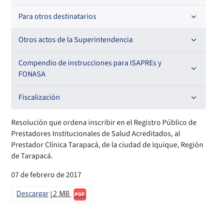
Resoluciones
Para otros destinatarios
Circulares
Oficios Circulares
Circulares internas
Otros actos de la Superintendencia
Circulares
Resoluciones
Antecedentes preparatorios de normas que afecten a
Compendio de instrucciones para ISAPREs y
EMT Ley N° 20.416
FONASA
Oficios Circulares
Comisión Evaluadora de Licitaciones Públicas
Compendio Beneficios
Fiscalización
Convenios de colaboración
Compendio de Archivos Maestros
Informes de fiscalización
Resolución que ordena inscribir en el Registro Público de
Prestadores Institucionales de Salud Acreditados, al
Declaración de patrimonio e intereses de autoridades
Compendio Información
Sanciones aplicadas
Prestador Clínica Tarapacá, de la ciudad de Iquique, Región
de Tarapacá.
Decreta reserva o secreto según Ley N° 20.285
Compendio Instrumentos Contractuales
Sanciones a Entidades Acreditadoras
07 de febrero de 2017
Sanciones Agentes de Ventas
Estructura Orgánica
Compendio Procedimientos
Descargar
2 MB
PDF
Sanciones a Isapres
Informes de Fiscalización