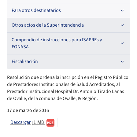
Resoluciones
Para otros destinatarios
Circulares
Oficios Circulares
Circulares internas
Otros actos de la Superintendencia
Circulares
Resoluciones
Antecedentes preparatorios de normas que afecten a
Compendio de instrucciones para ISAPREs y
EMT Ley N° 20.416
FONASA
Oficios Circulares
Comisión Evaluadora de Licitaciones Públicas
Compendio Beneficios
Fiscalización
Convenios de colaboración
Compendio de Archivos Maestros
Informes de fiscalización
Resolución que ordena la inscripción en el Registro Público
de Prestadores Institucionales de Salud Acreditados, al
Declaración de patrimonio e intereses de autoridades
Compendio Información
Sanciones aplicadas
Prestador Institucional Hospital Dr. Antonio Tirado Lanas
de Ovalle, de la comuna de Ovalle, IV Región.
Decreta reserva o secreto según Ley N° 20.285
Compendio Instrumentos Contractuales
Sanciones a Entidades Acreditadoras
17 de marzo de 2016
Sanciones Agentes de Ventas
Estructura Orgánica
Compendio Procedimientos
Descargar
1 MB
PDF
Sanciones a Isapres
Informes de Fiscalización