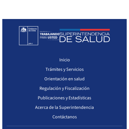
Sanciones a Prestadores
Llamados a concurso de personal
Otras Resoluciones
Sanciones aplicadas
Actas Consejo Consultivo Ley Corta de Isapres
Inicio
Trámites y Servicios
Orientación en salud
Regulación y Fiscalización
Publicaciones y Estadísticas
Acerca de la Superintendencia
Contáctanos