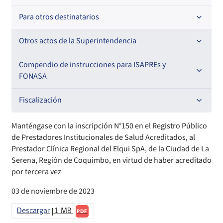
Resoluciones
Para otros destinatarios
Circulares
Oficios Circulares
Circulares internas
Otros actos de la Superintendencia
Circulares
Resoluciones
Antecedentes preparatorios de normas que afecten a
Compendio de instrucciones para ISAPREs y
EMT Ley N° 20.416
FONASA
Oficios Circulares
Comisión Evaluadora de Licitaciones Públicas
Compendio Beneficios
Fiscalización
Convenios de colaboración
Compendio de Archivos Maestros
Informes de fiscalización
Manténgase con la inscripción N°150 en el Registro Público
de Prestadores Institucionales de Salud Acreditados, al
Declaración de patrimonio e intereses de autoridades
Compendio Información
Sanciones aplicadas
Prestador Clínica Regional del Elqui SpA, de la Ciudad de La
Serena, Región de Coquimbo, en virtud de haber acreditado
por tercera vez
Decreta reserva o secreto según Ley N° 20.285
Compendio Instrumentos Contractuales
Sanciones a Entidades Acreditadoras
03 de noviembre de 2023
Sanciones Agentes de Ventas
Estructura Orgánica
Compendio Procedimientos
Descargar
1 MB
PDF
Sanciones a Isapres
Informes de Fiscalización