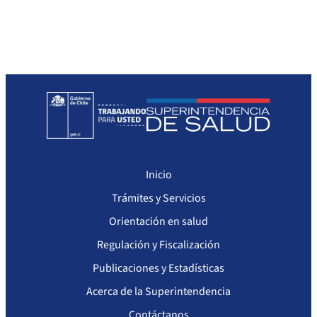
Sanciones a Prestadores
Llamados a concurso de personal
Otras Resoluciones
Sanciones aplicadas
Actas Consejo Consultivo Ley Corta de Isapres
Inicio
Trámites y Servicios
Orientación en salud
Regulación y Fiscalización
Publicaciones y Estadísticas
Acerca de la Superintendencia
Contáctanos