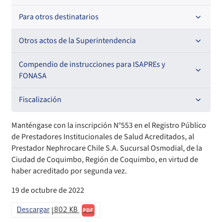
Resoluciones
Para otros destinatarios
Circulares
Oficios Circulares
Circulares internas
Otros actos de la Superintendencia
Circulares
Resoluciones
Antecedentes preparatorios de normas que afecten a
Compendio de instrucciones para ISAPREs y
EMT Ley N° 20.416
FONASA
Oficios Circulares
Comisión Evaluadora de Licitaciones Públicas
Compendio Beneficios
Fiscalización
Convenios de colaboración
Compendio de Archivos Maestros
Informes de fiscalización
Manténgase con la inscripción N°553 en el Registro Público
de Prestadores Institucionales de Salud Acreditados, al
Declaración de patrimonio e intereses de autoridades
Compendio Información
Sanciones aplicadas
Prestador Nephrocare Chile S.A. Sucursal Osmodial, de la
Ciudad de Coquimbo, Región de Coquimbo, en virtud de
haber acreditado por segunda vez.
Decreta reserva o secreto según Ley N° 20.285
Compendio Instrumentos Contractuales
Sanciones a Entidades Acreditadoras
19 de octubre de 2022
Sanciones Agentes de Ventas
Estructura Orgánica
Compendio Procedimientos
Descargar
802 KB
PDF
Sanciones a Isapres
Informes de Fiscalización