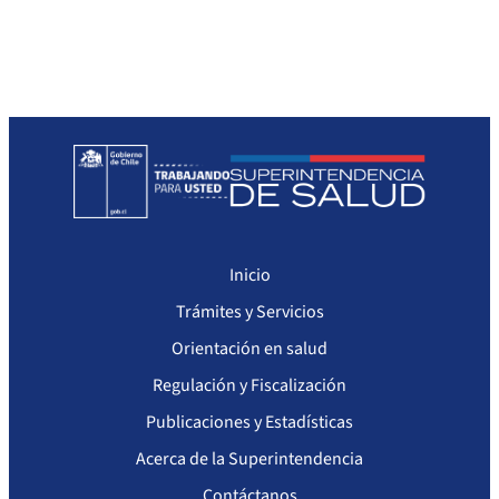
Sanciones a Prestadores
Llamados a concurso de personal
Otras Resoluciones
Sanciones aplicadas
Actas Consejo Consultivo Ley Corta de Isapres
Inicio
Trámites y Servicios
Orientación en salud
Regulación y Fiscalización
Publicaciones y Estadísticas
Acerca de la Superintendencia
Contáctanos