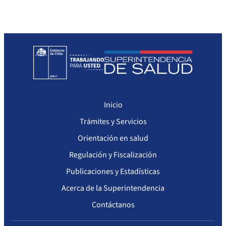
Sanciones a Prestadores
Llamados a concurso de personal
Otras Resoluciones
Sanciones aplicadas
Actas Consejo Consultivo Ley Corta de Isapres
Inicio
Trámites y Servicios
Orientación en salud
Regulación y Fiscalización
Publicaciones y Estadísticas
Acerca de la Superintendencia
Contáctanos