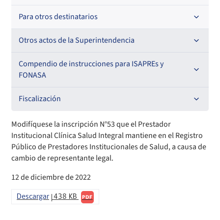
Resoluciones
Para otros destinatarios
Circulares
Oficios Circulares
Circulares internas
Otros actos de la Superintendencia
Circulares
Resoluciones
Antecedentes preparatorios de normas que afecten a
Compendio de instrucciones para ISAPREs y
EMT Ley N° 20.416
FONASA
Oficios Circulares
Comisión Evaluadora de Licitaciones Públicas
Compendio Beneficios
Fiscalización
Convenios de colaboración
Compendio de Archivos Maestros
Informes de fiscalización
Modifíquese la inscripción N°53 que el Prestador
Institucional Clínica Salud Integral mantiene en el Registro
Declaración de patrimonio e intereses de autoridades
Compendio Información
Sanciones aplicadas
Público de Prestadores Institucionales de Salud, a causa de
cambio de representante legal.
Decreta reserva o secreto según Ley N° 20.285
Compendio Instrumentos Contractuales
Sanciones a Entidades Acreditadoras
12 de diciembre de 2022
Sanciones Agentes de Ventas
Estructura Orgánica
Compendio Procedimientos
Descargar
438 KB
PDF
Sanciones a Isapres
Informes de Fiscalización