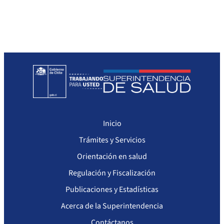
Sanciones a Prestadores
Llamados a concurso de personal
Otras Resoluciones
Sanciones aplicadas
Actas Consejo Consultivo Ley Corta de Isapres
Inicio
Trámites y Servicios
Orientación en salud
Regulación y Fiscalización
Publicaciones y Estadísticas
Acerca de la Superintendencia
Contáctanos