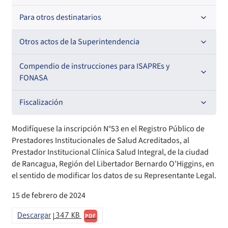
Resoluciones
Para otros destinatarios
Circulares
Oficios Circulares
Circulares internas
Otros actos de la Superintendencia
Circulares
Resoluciones
Antecedentes preparatorios de normas que afecten a
Compendio de instrucciones para ISAPREs y
EMT Ley N° 20.416
FONASA
Oficios Circulares
Comisión Evaluadora de Licitaciones Públicas
Compendio Beneficios
Fiscalización
Convenios de colaboración
Compendio de Archivos Maestros
Informes de fiscalización
Modifíquese la inscripción N°53 en el Registro Público de
Prestadores Institucionales de Salud Acreditados, al
Declaración de patrimonio e intereses de autoridades
Compendio Información
Sanciones aplicadas
Prestador Institucional Clínica Salud Integral, de la ciudad
de Rancagua, Región del Libertador Bernardo O’Higgins, en
el sentido de modificar los datos de su Representante Legal.
Decreta reserva o secreto según Ley N° 20.285
Compendio Instrumentos Contractuales
Sanciones a Entidades Acreditadoras
15 de febrero de 2024
Sanciones Agentes de Ventas
Estructura Orgánica
Compendio Procedimientos
Descargar
347 KB
PDF
Sanciones a Isapres
Informes de Fiscalización