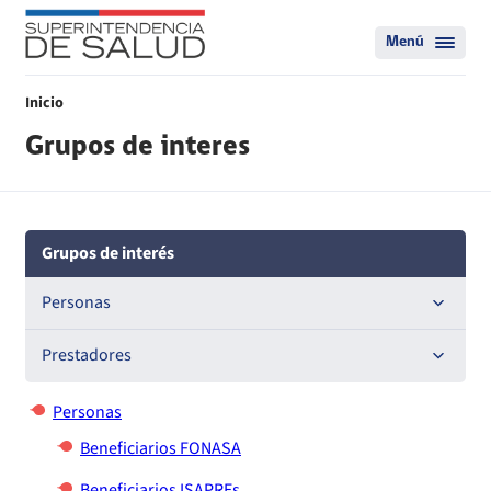
Menú
Inicio
Grupos de interes
Grupos de interés
Personas
Beneficiarios ISAPREs
Prestadores
Beneficiarios FONASA
Prestadores institucionales
Personas
Beneficiarios FONASA
Entidades acreditadoras
Beneficiarios ISAPREs