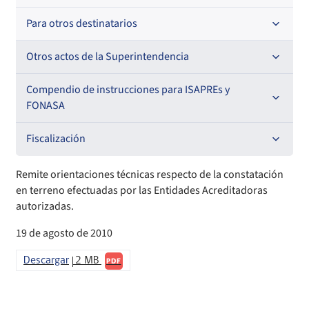
Para otros destinatarios
Circulares
Circulares internas
Otros actos de la Superintendencia
Circulares
Resoluciones
Antecedentes preparatorios de normas que afecten a
Compendio de instrucciones para ISAPREs y
EMT Ley N° 20.416
FONASA
Oficios Circulares
Comisión Evaluadora de Licitaciones Públicas
Compendio Beneficios
Fiscalización
Convenios de colaboración
Compendio de Archivos Maestros
Informes de fiscalización
Remite orientaciones técnicas respecto de la constatación
en terreno efectuadas por las Entidades Acreditadoras
Declaración de patrimonio e intereses de autoridades
Compendio Información
Sanciones aplicadas
autorizadas.
19 de agosto de 2010
Decreta reserva o secreto según Ley N° 20.285
Compendio Instrumentos Contractuales
Sanciones a Entidades Acreditadoras
Descargar
2 MB
PDF
Sanciones Agentes de Ventas
Estructura Orgánica
Compendio Procedimientos
Sanciones a Isapres
Informes de Fiscalización