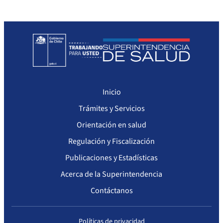
Sanciones a Prestadores
Llamados a concurso de personal
Otras Resoluciones
Sanciones aplicadas
Inicio
Actas Consejo Consultivo Ley Corta de Isapres
Trámites y Servicios
Orientación en salud
Regulación y Fiscalización
Publicaciones y Estadísticas
Acerca de la Superintendencia
Contáctanos
Políticas de privacidad