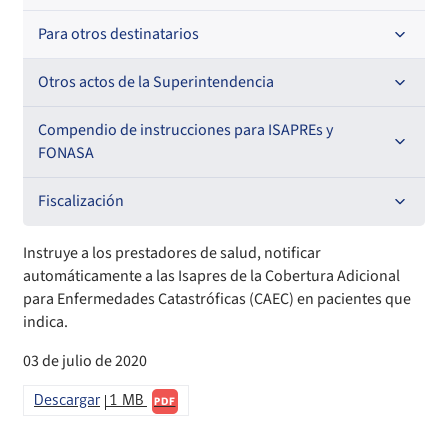
Resoluciones
Para otros destinatarios
Circulares
Oficios Circulares
Circulares internas
Otros actos de la Superintendencia
Circulares
Resoluciones
Antecedentes preparatorios de normas que afecten a
Compendio de instrucciones para ISAPREs y
EMT Ley N° 20.416
FONASA
Oficios Circulares
Comisión Evaluadora de Licitaciones Públicas
Compendio Beneficios
Fiscalización
Convenios de colaboración
Compendio de Archivos Maestros
Informes de fiscalización
Instruye a los prestadores de salud, notificar
automáticamente a las Isapres de la Cobertura Adicional
Declaración de patrimonio e intereses de autoridades
Compendio Información
Sanciones aplicadas
para Enfermedades Catastróficas (CAEC) en pacientes que
indica.
Decreta reserva o secreto según Ley N° 20.285
Compendio Instrumentos Contractuales
Sanciones a Entidades Acreditadoras
03 de julio de 2020
Sanciones Agentes de Ventas
Estructura Orgánica
Compendio Procedimientos
Descargar
1 MB
PDF
Sanciones a Isapres
Informes de Fiscalización