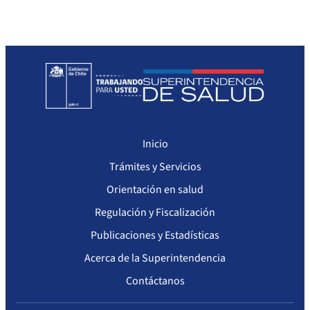
Sanciones a Prestadores
Llamados a concurso de personal
Otras Resoluciones
Sanciones aplicadas
Actas Consejo Consultivo Ley Corta de Isapres
Inicio
Trámites y Servicios
Orientación en salud
Regulación y Fiscalización
Publicaciones y Estadísticas
Acerca de la Superintendencia
Contáctanos