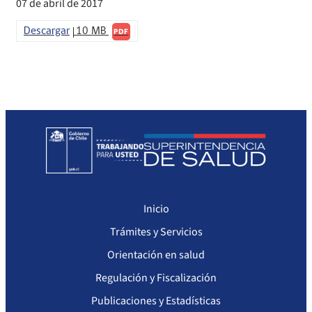
07 de abril de 2017
Sanciones a Prestadores
Llamados a concurso de personal
Descargar
10 MB
PDF
Otras Resoluciones
Sanciones aplicadas
Actas Consejo Consultivo Ley Corta de Isapres
Inicio
Trámites y Servicios
Orientación en salud
Regulación y Fiscalización
Publicaciones y Estadísticas