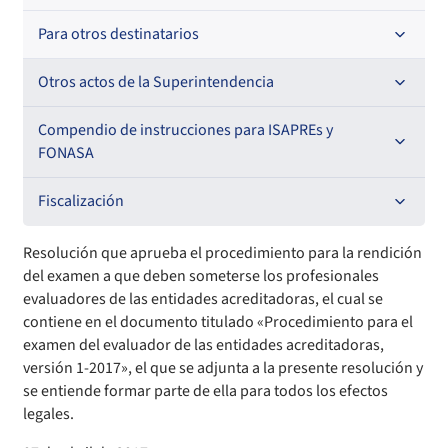
Para otros destinatarios
Circulares
Circulares internas
Otros actos de la Superintendencia
Circulares
Resoluciones
Antecedentes preparatorios de normas que afecten a
Compendio de instrucciones para ISAPREs y
EMT Ley N° 20.416
FONASA
Oficios Circulares
Comisión Evaluadora de Licitaciones Públicas
Compendio Beneficios
Fiscalización
Convenios de colaboración
Compendio de Archivos Maestros
Informes de fiscalización
Resolución que aprueba el procedimiento para la rendición
del examen a que deben someterse los profesionales
Declaración de patrimonio e intereses de autoridades
Compendio Información
Sanciones aplicadas
evaluadores de las entidades acreditadoras, el cual se
contiene en el documento titulado «Procedimiento para el
examen del evaluador de las entidades acreditadoras,
Decreta reserva o secreto según Ley N° 20.285
Compendio Instrumentos Contractuales
Sanciones a Entidades Acreditadoras
versión 1-2017», el que se adjunta a la presente resolución y
se entiende formar parte de ella para todos los efectos
Sanciones Agentes de Ventas
Estructura Orgánica
Compendio Procedimientos
legales.
Sanciones a Isapres
Informes de Fiscalización