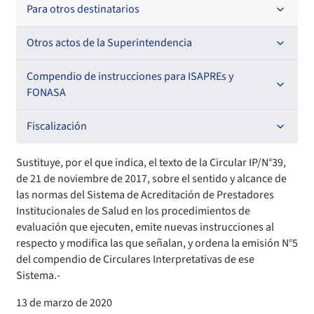
Para otros destinatarios
Circulares
Circulares internas
Otros actos de la Superintendencia
Circulares
Resoluciones
Antecedentes preparatorios de normas que afecten a
Compendio de instrucciones para ISAPREs y
EMT Ley N° 20.416
FONASA
Oficios Circulares
Comisión Evaluadora de Licitaciones Públicas
Compendio Beneficios
Fiscalización
Convenios de colaboración
Compendio de Archivos Maestros
Informes de fiscalización
Sustituye, por el que indica, el texto de la Circular IP/N°39,
de 21 de noviembre de 2017, sobre el sentido y alcance de
Declaración de patrimonio e intereses de autoridades
Compendio Información
Sanciones aplicadas
las normas del Sistema de Acreditación de Prestadores
Institucionales de Salud en los procedimientos de
evaluación que ejecuten, emite nuevas instrucciones al
Decreta reserva o secreto según Ley N° 20.285
Compendio Instrumentos Contractuales
Sanciones a Entidades Acreditadoras
respecto y modifica las que señalan, y ordena la emisión N°5
del compendio de Circulares Interpretativas de ese
Sanciones Agentes de Ventas
Estructura Orgánica
Compendio Procedimientos
Sistema.-
Sanciones a Isapres
Informes de Fiscalización
13 de marzo de 2020