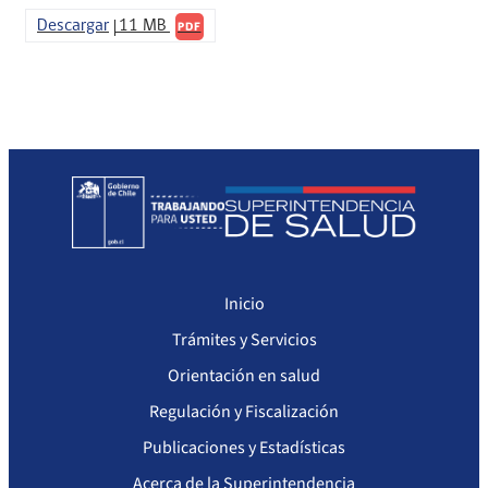
Sanciones a Prestadores
Llamados a concurso de personal
Descargar
11 MB
PDF
Otras Resoluciones
Sanciones aplicadas
Actas Consejo Consultivo Ley Corta de Isapres
Inicio
Trámites y Servicios
Orientación en salud
Regulación y Fiscalización
Publicaciones y Estadísticas
Acerca de la Superintendencia