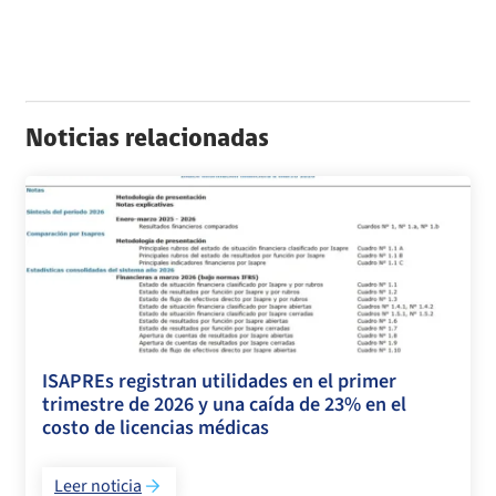
Cuenta Pública Participativa
Aseguradoras
Estados Financieros
Histórico Licitaciones
Contrataciones No Sujetas a Ley de Compras
Consultas Ciudadanas
Gastos de Representación, Protocolo y Ceremonial
Seguimiento del Plan Anual de Compras
Noticias relacionadas
Monitoreo cumplimiento PAC
Arriendo de Bienes Inmuebles no sujetos a Ley de Compras
ISAPREs registran utilidades en el primer
trimestre de 2026 y una caída de 23% en el
costo de licencias médicas
Leer noticia