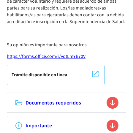
de carácter voluntario y requiere del acuerdo de ambas
partes para su realización. Los/las mediadores/as
habilitados/as para ejecutarlas deben contar con la debida
acreditación e inscripción en la Superintendencia de Salud.
Su opinión es importante para nosotros
https://forms.office.com/r/vdtLmYB70V
Trámite disponible en línea
Ir al trámite
Documentos requeridos
La persona afectada o su representante debe realizar una
Importante
solicitud de mediación, la cual se encuentra disponible en el
portal web de la Superintendencia de Salud. Dicha solicitud