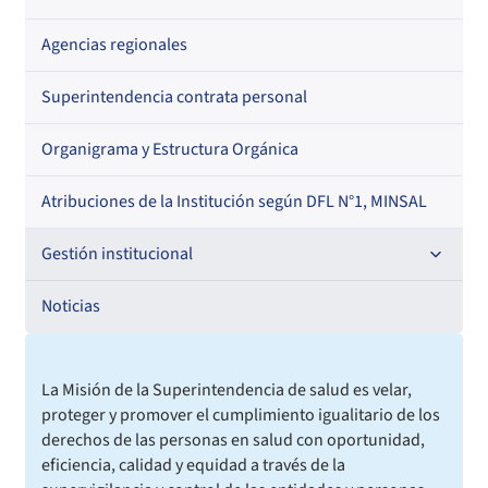
Agencias regionales
Superintendencia contrata personal
Organigrama y Estructura Orgánica
Atribuciones de la Institución según DFL N°1, MINSAL
Gestión institucional
Compromisos de Gestión Institucional
Noticias
Auditoría interna
1. Formulación Metas de Eficiencia Institucional (MEI)
La Misión de la Superintendencia de salud es velar,
2. Resultado Metas de Eficiencia Institucional (MEI)
Convenios de desempeño de Alta Dirección Pública
proteger y promover el cumplimiento igualitario de los
derechos de las personas en salud con oportunidad,
Balance de Gestión Integral
Finanzas y Contabilidad
eficiencia, calidad y equidad a través de la