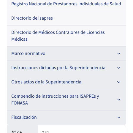
Por profesión
Por orden alfabético
Registro Nacional de Prestadores Individuales de Salud
Por especialidad
Directorio de Isapres
Directorio de Médicos Contralores de Licencias
Médicas
Marco normativo
Leyes
Instrucciones dictadas por la Superintendencia
Decretos con Fuerza de Ley
Para ISAPREs y FONASA
Otros actos de la Superintendencia
Decretos
Para Prestadores Institucionales
Antecedentes preparatorios de normas que afecten a
Compendio de instrucciones para ISAPREs y
Circulares
EMT Ley N° 20.416
FONASA
Oficios
Resoluciones
Para Entidades Acreditadoras
Circulares
Comisión Evaluadora de Licitaciones Públicas
Compendio Beneficios
Fiscalización
Resoluciones
Circulares internas
Para Entidades Certificadoras
Circulares
Convenios de colaboración
Compendio de Archivos Maestros
Informes de fiscalización
241
N° de