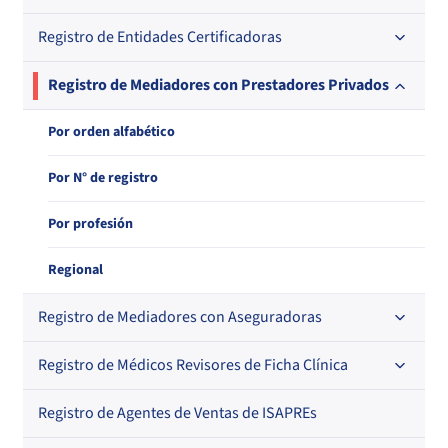
Regional
Registro de Entidades Certificadoras
En orden alfabético
En orden alfabético
Por N° de registro
Por orden alfabético
Registro de Mediadores con Prestadores Privados
Por N° de registro
Regional
Por N° de registro
Por orden alfabético
Por N° de registro
Por profesión
Regional
Registro de Mediadores con Aseguradoras
Registro de Médicos Revisores de Ficha Clínica
Regional
Por orden alfabético
Registro de Agentes de Ventas de ISAPREs
Regional