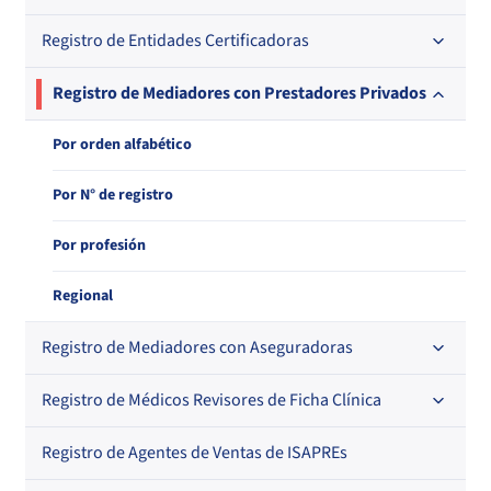
Regional
Registro de Entidades Certificadoras
En orden alfabético
En orden alfabético
Por N° de registro
Por orden alfabético
Registro de Mediadores con Prestadores Privados
Por N° de registro
Regional
Por N° de registro
Por orden alfabético
Por N° de registro
Por profesión
Regional
Registro de Mediadores con Aseguradoras
Registro de Médicos Revisores de Ficha Clínica
Regional
Por orden alfabético
Registro de Agentes de Ventas de ISAPREs
Regional