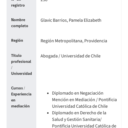
Oficios Circulares
Resoluciones
Circulares internas
Para Prestadores Individuales
Resoluciones
registro
Declaración de patrimonio e intereses de autoridades
Compendio Información
Sanciones aplicadas
Oficios Circulares
Resoluciones
Para otros destinatarios
Circulares
Glavic Barrios, Pamela Elizabeth
Nombre
Decreta reserva o secreto según Ley N° 20.285
Compendio Instrumentos Contractuales
Sanciones a Entidades Acreditadoras
completo
Oficios Circulares
Circulares internas
Circulares
Sanciones Agentes de Ventas
Estructura Orgánica
Compendio Procedimientos
Región Metropolitana, Providencia
Región
Resoluciones
Sanciones a Isapres
Informes de Fiscalización
Abogada / Universidad de Chile
Título
Oficios Circulares
profesional
Sanciones a Prestadores
Llamados a concurso de personal
/
Universidad
Otras Resoluciones
Cursos /
Diplomado en Negaciación
Sanciones aplicadas
Experiencia
Mención en Mediación / Pontificia
en
Universidad Católica de Chile
mediación
Actas Consejo Consultivo Ley Corta de Isapres
Diplomado en Derecho de la
Salud y Gestión Sanitaria/
Pontificia Universidad Católica de