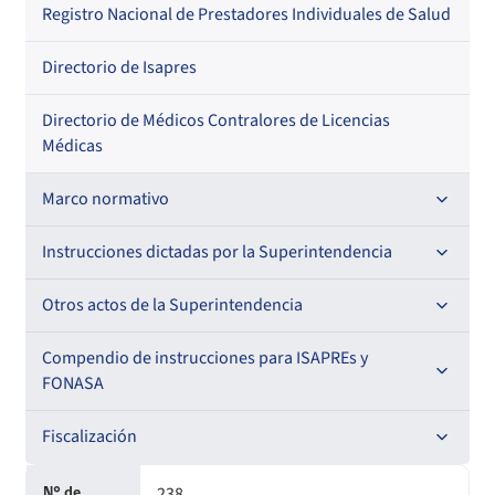
Por profesión
Por orden alfabético
Registro Nacional de Prestadores Individuales de Salud
Por especialidad
Directorio de Isapres
Directorio de Médicos Contralores de Licencias
Médicas
Marco normativo
Leyes
Instrucciones dictadas por la Superintendencia
Decretos con Fuerza de Ley
Para ISAPREs y FONASA
Otros actos de la Superintendencia
Decretos
Para Prestadores Institucionales
Antecedentes preparatorios de normas que afecten a
Compendio de instrucciones para ISAPREs y
Circulares
EMT Ley N° 20.416
FONASA
Oficios
Resoluciones
Para Entidades Acreditadoras
Circulares
Comisión Evaluadora de Licitaciones Públicas
Compendio Beneficios
Fiscalización
Resoluciones
Circulares internas
Para Entidades Certificadoras
Circulares
Convenios de colaboración
Compendio de Archivos Maestros
Informes de fiscalización
238
N° de