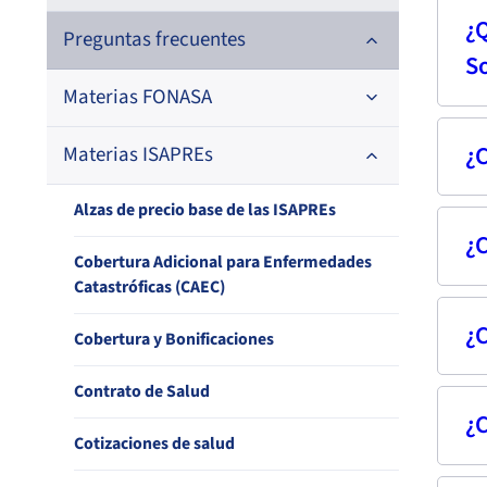
¿Q
La L
Preguntas frecuentes
S
Alto
Materias FONASA
los s
Salu
¿C
Materias ISAPREs
Afiliación y Desafiliación
Cubr
que 
Cobertura y Bonificaciones
Alzas de precio base de las ISAPREs
decr
¿C
El mé
Cotizaciones de Salud
del 
Cobertura Adicional para Enfermedades
Soto
Catastróficas (CAEC)
de al
Garantías explícitas en Salud GES
habi
¿C
Los 
Cobertura y Bonificaciones
Ley Ricarte Soto
que 
El mé
Contrato de Salud
trat
un tr
Licencias Médicas y Subsidios por
¿C
Su m
Prote
Incapacidad Laboral
Cotizaciones de salud
(los