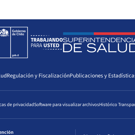
propias reguladas en el Código Sanitario.
Velar porque el Fonasa, Isapres y las instituciones previ
Seguridad Pública, informen a sus afiliados/as sobre la c
tienen derecho y que consiste en la cobertura del valor to
diagnóstico de alto costo de que se trate.
Resolver controversias sometidas al conocimiento de la I
Salud
lud
Regulación y Fiscalización
Publicaciones y Estadística
icas de privacidad
Software para visualizar archivos
Histórico Transpa
tención