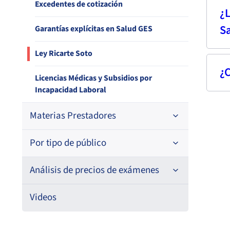
Los cr
Seguro catastrófico
Mini
Excedentes de cotización
¿L
Es r
Salud
S
Garantías explícitas en Salud GES
Sist
Para 
Supe
confi
Ley Ricarte Soto
de exp
¿C
No e
Licencias Médicas y Subsidios por
Adic
Incapacidad Laboral
médi
Los 
Materias Prestadores
inme
Rica
Por tipo de público
Acreditación de Prestadores
Convenios de colaboración
Análisis de precios de exámenes
Beneficiarios FONASA
Ley de cheque en garantía
Beneficiarios ISAPREs
Explorador de precios de exámenes
Videos
de laboratorio e imagenología
Ley de derechos y deberes
Entidades acreditadoras