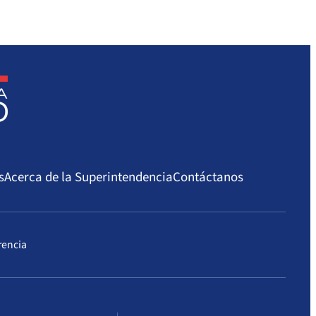
sionales de las Fuerzas Armadas y de Orden y
reación del Sistema de Protección Financiera, a qué
tal de las prestaciones garantizadas respecto del
ntendencia de Fondos, de la Superintendencia de
s
Acerca de la Superintendencia
Contáctanos
rencia