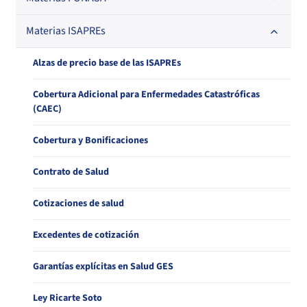
Materias ISAPREs
Afiliación y Desafiliación
Cobertura y Bonificaciones
Alzas de precio base de las ISAPREs
Cotizaciones de Salud
Cobertura Adicional para Enfermedades Catastróficas
(CAEC)
Garantías explícitas en Salud GES
Cobertura y Bonificaciones
Ley Ricarte Soto
Contrato de Salud
Licencias Médicas y Subsidios por Incapacidad Laboral
Cotizaciones de salud
Seguro catastrófico
Excedentes de cotización
Garantías explícitas en Salud GES
Ley Ricarte Soto