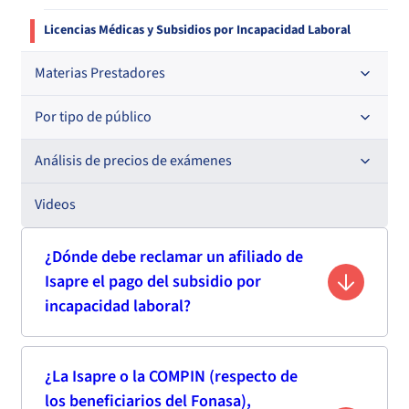
Licencias Médicas y Subsidios por Incapacidad Laboral
Materias Prestadores
Por tipo de público
Acreditación de Prestadores
Convenios de colaboración
Análisis de precios de exámenes
Beneficiarios FONASA
Ley de cheque en garantía
Beneficiarios ISAPREs
Explorador de precios de exámenes de laboratorio e
Videos
imagenología
Ley de derechos y deberes
Entidades acreditadoras
¿Dónde debe reclamar un afiliado de
Radar de precios en salud sexual y reproductiva
Isapre el pago del subsidio por
Mediación con prestadores
Entidades certificadoras
incapacidad laboral?
Registros
Prestadores individuales
Prestadores institucionales
El afiliado de una Isapre a quien le ha sido rechazado
¿La Isapre o la COMPIN (respecto de
el derecho al subsidio por incapacidad laboral o
los beneficiarios del Fonasa),