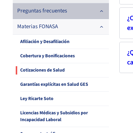
Preguntas frecuentes
¿
Un a
Materias FONASA
e
dire
Afiliación y Desafiliación
A req
¿Q
Un c
denom
Cobertura y Bonificaciones
traba
c
dire
Cotizaciones de Salud
FON
En el
dentro
Garantías explícitas en Salud GES
Aque
Para 
ISAPR
obli
antec
Ley Ricarte Soto
Para 
afil
Licencias Médicas y Subsidios por
acredi
la p
Incapacidad Laboral
el An
impo
instru