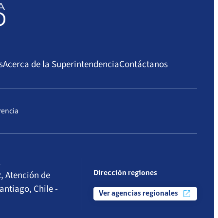
s
Acerca de la Superintendencia
Contáctanos
rencia
l
, Atención de
Dirección regiones
antiago, Chile -
Ver agencias regionales