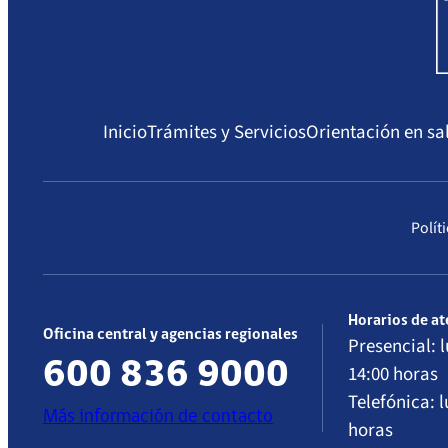
Prestadores institucionales
Ley Ricarte Soto
Licencias Médicas y Subsidios por
Incapacidad Laboral
Inicio
Trámites y Servicios
Orientación en sa
Polít
Horarios de a
Oficina central y agencias regionales
Presencial: l
600 836 9000
14:00 horas
Telefónica: l
Más información de contacto
horas