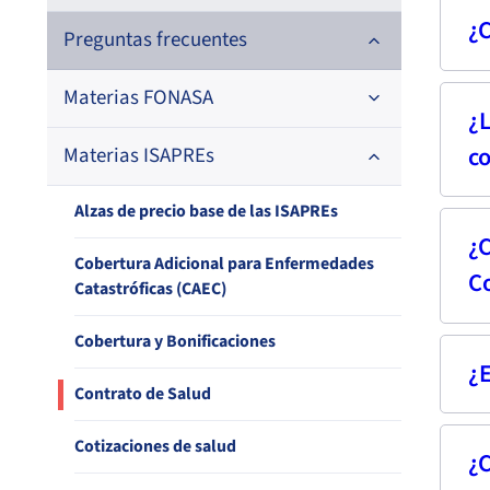
¿
Para
Preguntas frecuentes
acudi
Materias FONASA
cert
¿L
Cuan
co
Materias ISAPREs
Afiliación y Desafiliación
térm
1) Los
firm
deber
Cobertura y Bonificaciones
Alzas de precio base de las ISAPREs
sucur
contr
¿
Sí, 
Cotizaciones de Salud
autor
Cobertura Adicional para Enfermedades
C
como
Catastróficas (CAEC)
Garantías explícitas en Salud GES
La te
Cobertura y Bonificaciones
En el
suscr
Ley Ricarte Soto
¿E
La I
carga,
Si no
Contrato de Salud
El em
salud
Licencias Médicas y Subsidios por
salud
por co
Incapacidad Laboral
Cotizaciones de salud
nacim
¿C
Sí, 
carta
La isa