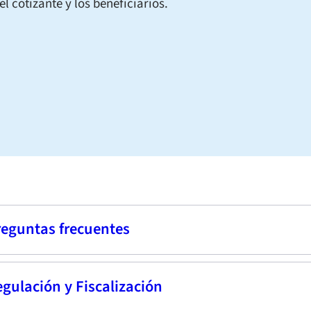
el cotizante y los beneficiarios.
reguntas frecuentes
uáles son los derechos de las personas respec
gulación y Fiscalización
a voluntad manifestada previamente ?