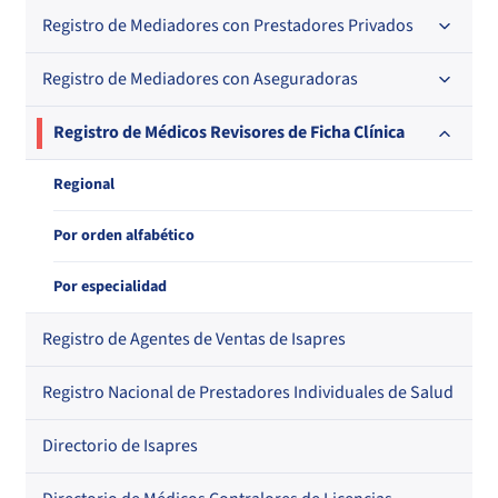
En orden alfabético
Por N° de registro
Registro de Mediadores con Prestadores Privados
Por orden alfabético
Por N° de registro
Regional
Por N° de registro
Registro de Mediadores con Aseguradoras
Por orden alfabético
Por N° de registro
Regional
Registro de Médicos Revisores de Ficha Clínica
Por profesión
Por orden alfabético
Regional
Regional
Por profesión
Por orden alfabético
Por especialidad
Registro de Agentes de Ventas de Isapres
Registro Nacional de Prestadores Individuales de Salud
Directorio de Isapres