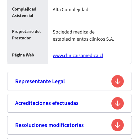
Alta Complejidad
Complejidad
Asistencial
Sociedad medica de
Propietario del
establecimientos clínicos S.A.
Prestador
www.clinicaisamedica.cl
Página Web
Representante Legal
Reiner Gastón Quezada Gómez
Acreditaciones efectuadas
Nombre
7.143.193-2
Rut
Resoluciones modificatorias
Tercera acreditación
Ingeniero Comercial
Profesión