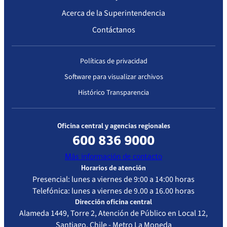
complejidad
25/05/2017
Resolución
Sanciónase al
Acerca de la Superintendencia
Exenta
pago de una
Contáctanos
IP/N° 900
multa por 360
Primera acreditación
Unidades
Descar
Tributarias
Políticas de privacidad
Fecha
Resolución
Vigencia de
Estándar de
Mensuales a
Software para visualizar archivos
Resolución
la
Acreditación
Clínica Isamédica,
acreditación
Evaluado
Histórico Transparencia
por una
infracción del
22/10/2014
Resolución
22/10//2017
Atención
artículo 141,
Exenta
Cerrada –
Oficina central y agencias regionales
inciso 3° del D.F.L
IP/N° 1424
Alta
N° 1, de 2005, del
600 836 9000
complejida
MINSAL.
Más información de contacto
Horarios de atención
17/02/2012
Resolución
Se amonesta a la
Presencial: lunes a viernes de 9:00 a 14:00 horas
Exenta IF
Clínica Isamédica
Telefónica: lunes a viernes de 9.00 a 16.00 horas
N° 128
S.A., por el
Dirección oficina central
Alameda 1449, Torre 2, Atención de Público en Local 12,
incumplimiento
Descar
Santiago, Chile - Metro La Moneda
del deber de