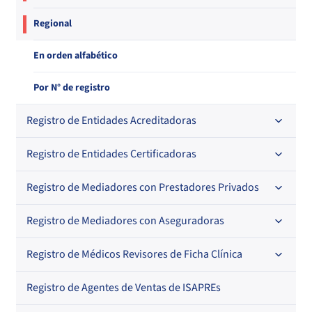
Regional
En orden alfabético
Por N° de registro
Registro de Entidades Acreditadoras
Registro de Entidades Certificadoras
En orden alfabético
Por N° de registro
Registro de Mediadores con Prestadores Privados
Por orden alfabético
Regional
Por N° de registro
Registro de Mediadores con Aseguradoras
Por orden alfabético
Por N° de registro
Registro de Médicos Revisores de Ficha Clínica
Regional
Por profesión
Por orden alfabético
Registro de Agentes de Ventas de ISAPREs
Regional