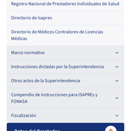
Regional
Por profesión
Por orden alfabético
Registro Nacional de Prestadores Individuales de Salud
Por especialidad
Directorio de Isapres
Directorio de Médicos Contralores de Licencias
Médicas
Marco normativo
Leyes
Instrucciones dictadas por la Superintendencia
Decretos con Fuerza de Ley
Para ISAPREs y FONASA
Otros actos de la Superintendencia
Decretos
Para Prestadores Institucionales
Antecedentes preparatorios de normas que afecten a
Compendio de instrucciones para ISAPREs y
Circulares
EMT Ley N° 20.416
FONASA
Oficios
Resoluciones
Para Entidades Acreditadoras
Circulares
Comisión Evaluadora de Licitaciones Públicas
Compendio Beneficios
Fiscalización
Resoluciones
Circulares internas
Para Entidades Certificadoras
Circulares
Convenios de colaboración
Compendio de Archivos Maestros
Informes de fiscalización