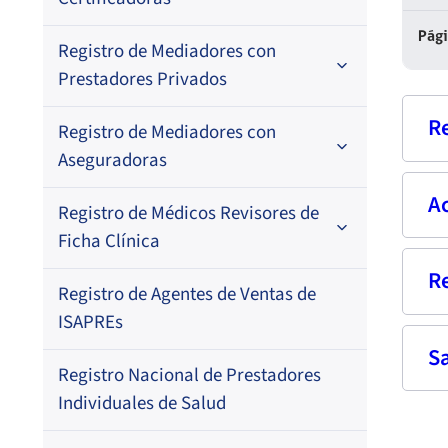
Por N° de registro
Pág
Registro de Mediadores con
Por orden alfabético
Regional
Prestadores Privados
Por N° de registro
R
Registro de Mediadores con
Por orden alfabético
Aseguradoras
Por N° de registro
A
Nom
Registro de Médicos Revisores de
Regional
Por profesión
Ficha Clínica
Por orden alfabético
Rut
Regional
R
Ter
Registro de Agentes de Ventas de
Regional
Por profesión
Prof
ISAPREs
Por orden alfabético
S
Fech
Fec
Registro Nacional de Prestadores
pub
Dom
Res
Por especialidad
Individuales de Salud
18/
Fech
Corr
09-