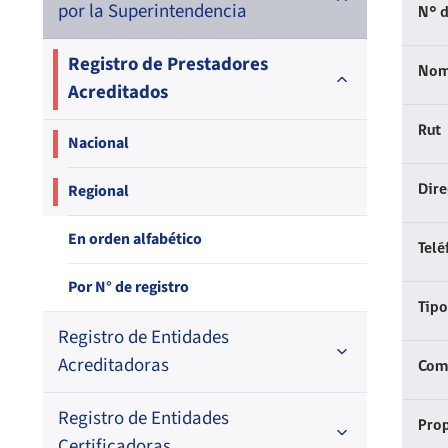
por la Superintendencia
N° d
Registro de Prestadores
Nom
Acreditados
Rut
Nacional
Regional
Dir
En orden alfabético
Telé
Por N° de registro
Tipo
Registro de Entidades
Acreditadoras
Comp
Registro de Entidades
En orden alfabético
Prop
Certificadoras