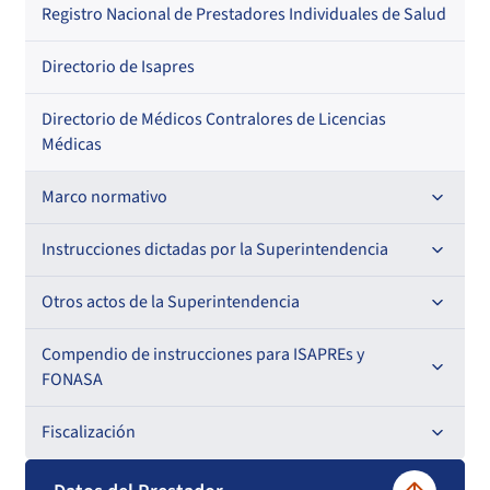
Regional
Por profesión
Por orden alfabético
Registro Nacional de Prestadores Individuales de Salud
Por especialidad
Directorio de Isapres
Directorio de Médicos Contralores de Licencias
Médicas
Marco normativo
Leyes
Instrucciones dictadas por la Superintendencia
Decretos con Fuerza de Ley
Para ISAPREs y FONASA
Otros actos de la Superintendencia
Decretos
Para Prestadores Institucionales
Antecedentes preparatorios de normas que afecten a
Compendio de instrucciones para ISAPREs y
Circulares
EMT Ley N° 20.416
FONASA
Oficios
Resoluciones
Para Entidades Acreditadoras
Circulares
Comisión Evaluadora de Licitaciones Públicas
Compendio Beneficios
Fiscalización
Resoluciones
Circulares internas
Para Entidades Certificadoras
Circulares
Convenios de colaboración
Compendio de Archivos Maestros
Informes de fiscalización