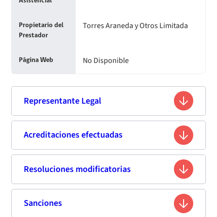
Asistencial
Torres Araneda y Otros Limitada
Propietario del
Prestador
No Disponible
Página Web
Representante Legal
Milenko Rodrigo Torres Bonnet
Acreditaciones efectuadas
Nombre
12.421.688-5
Rut
Resoluciones modificatorias
Segunda acreditación
No Disponible
Profesión
Fecha
Resolución
Vigencia de
Estándar de
Sanciones
Fecha de publicación
Titulo
Resumen
Enlace
Acevedo N° 747, Villarrica, Región de
Resolución
la
Acreditación
Domicilio