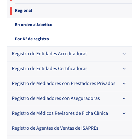
Regional
En orden alfabético
Por N° de registro
Registro de Entidades Acreditadoras
Registro de Entidades Certificadoras
En orden alfabético
Por N° de registro
Registro de Mediadores con Prestadores Privados
Por orden alfabético
Regional
Por N° de registro
Registro de Mediadores con Aseguradoras
Por orden alfabético
Por N° de registro
Registro de Médicos Revisores de Ficha Clínica
Regional
Por profesión
Por orden alfabético
Registro de Agentes de Ventas de ISAPREs
Regional