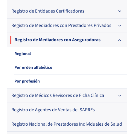
Regional
Registro de Entidades Certificadoras
En orden alfabético
En orden alfabético
Por N° de registro
Registro de Mediadores con Prestadores Privados
Por orden alfabético
Por N° de registro
Regional
Por N° de registro
Por orden alfabético
Registro de Mediadores con Aseguradoras
Por N° de registro
Regional
Por profesión
Por orden alfabético
Regional
Por profesión
Registro de Médicos Revisores de Ficha Clínica
Registro de Agentes de Ventas de ISAPREs
Regional
Por orden alfabético
Registro Nacional de Prestadores Individuales de Salud