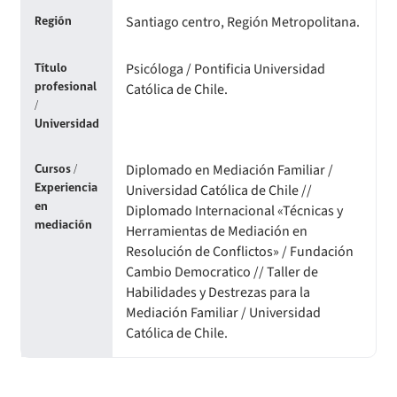
Oficios Circulares
Resoluciones
Para otros destinatarios
Circulares
Santiago centro, Región Metropolitana.
Región
Decreta reserva o secreto según Ley N° 20.285
Compendio Instrumentos Contractuales
Sanciones a Entidades Acreditadoras
Oficios Circulares
Circulares internas
Circulares
Psicóloga / Pontificia Universidad
Título
Sanciones Agentes de Ventas
Estructura Orgánica
Compendio Procedimientos
Católica de Chile.
profesional
Resoluciones
/
Sanciones a Isapres
Informes de Fiscalización
Universidad
Oficios Circulares
Sanciones a Prestadores
Llamados a concurso de personal
Diplomado en Mediación Familiar /
Cursos /
Universidad Católica de Chile //
Experiencia
en
Otras Resoluciones
Diplomado Internacional «Técnicas y
mediación
Herramientas de Mediación en
Resolución de Conflictos» / Fundación
Sanciones aplicadas
Cambio Democratico // Taller de
Habilidades y Destrezas para la
Actas Consejo Consultivo Ley Corta de Isapres
Mediación Familiar / Universidad
Católica de Chile.