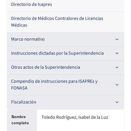
Por especialidad
Directorio de Isapres
Directorio de Médicos Contralores de Licencias
Médicas
Marco normativo
Leyes
Instrucciones dictadas por la Superintendencia
Decretos con Fuerza de Ley
Para ISAPREs y FONASA
Otros actos de la Superintendencia
Decretos
Para Prestadores Institucionales
Antecedentes preparatorios de normas que afecten a
Compendio de instrucciones para ISAPREs y
Circulares
EMT Ley N° 20.416
FONASA
Oficios
Resoluciones
Para Entidades Acreditadoras
Circulares
Comisión Evaluadora de Licitaciones Públicas
Compendio Beneficios
Fiscalización
Resoluciones
Circulares internas
Para Entidades Certificadoras
Circulares
Convenios de colaboración
Compendio de Archivos Maestros
Informes de fiscalización
Toledo Rodríguez, Isabel de la Luz
Nombre
Oficios Circulares
Resoluciones
Circulares internas
Para Prestadores Individuales
Resoluciones
completo
Declaración de patrimonio e intereses de autoridades
Compendio Información
Sanciones aplicadas