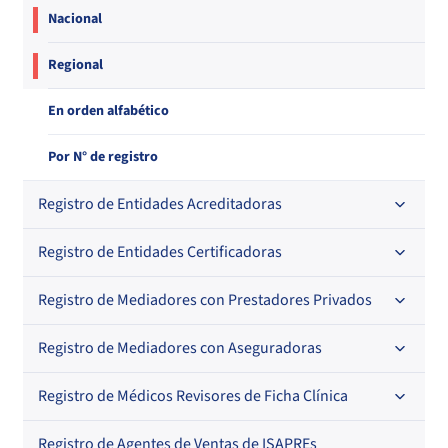
Nacional
Regional
En orden alfabético
Por N° de registro
Registro de Entidades Acreditadoras
Registro de Entidades Certificadoras
En orden alfabético
Por N° de registro
Registro de Mediadores con Prestadores Privados
Por orden alfabético
Regional
Por N° de registro
Registro de Mediadores con Aseguradoras
Por orden alfabético
Por N° de registro
Registro de Médicos Revisores de Ficha Clínica
Regional
Por profesión
Por orden alfabético
Registro de Agentes de Ventas de ISAPREs
Regional