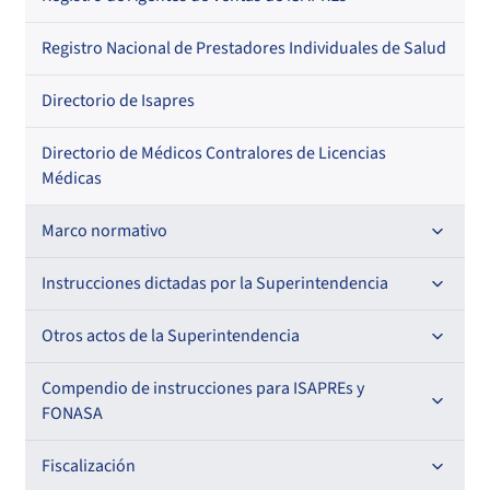
Regional
Por profesión
Por orden alfabético
Registro Nacional de Prestadores Individuales de Salud
Por especialidad
Directorio de Isapres
Directorio de Médicos Contralores de Licencias
Médicas
Marco normativo
Leyes
Instrucciones dictadas por la Superintendencia
Decretos con Fuerza de Ley
Para ISAPREs y FONASA
Otros actos de la Superintendencia
Decretos
Para Prestadores Institucionales
Antecedentes preparatorios de normas que afecten a
Compendio de instrucciones para ISAPREs y
Circulares
EMT Ley N° 20.416
FONASA
Oficios
Resoluciones
Para Entidades Acreditadoras
Circulares
Comisión Evaluadora de Licitaciones Públicas
Compendio Beneficios
Fiscalización
Resoluciones