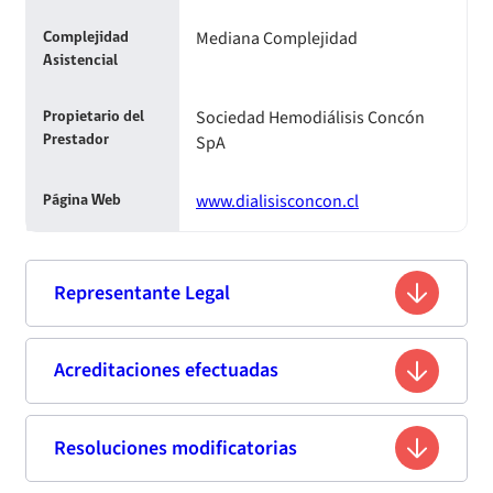
Mediana Complejidad
Complejidad
Asistencial
Sociedad Hemodiálisis Concón
Propietario del
SpA
Prestador
www.dialisisconcon.cl
Página Web
Representante Legal
Florence Marie Betsie Francois
Acreditaciones efectuadas
Nombre
Corbalán
Resoluciones modificatorias
Segunda acreditación
20.679.726-6
Rut