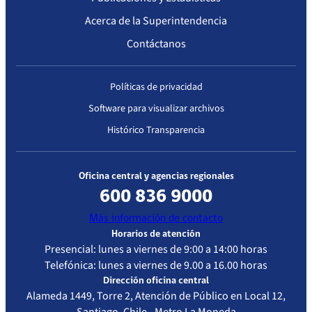
No Disponible
Correo
2020
Exenta
Diálisis –
relacionada
electrónico
Acerca de la Superintendencia
IP/N° 1843
Mediana
con el cambio
Contáctanos
Complejidad
de Razón
Social,
Representante
Políticas de privacidad
Legal y
Software para visualizar archivos
domicilio del
Prestador
Histórico Transparencia
Oficina central y agencias regionales
600 836 9000
Más información de contacto
Horarios de atención
Presencial: lunes a viernes de 9:00 a 14:00 horas
Telefónica: lunes a viernes de 9.00 a 16.00 horas
Dirección oficina central
Alameda 1449, Torre 2, Atención de Público en Local 12,
Santiago, Chile - Metro La Moneda