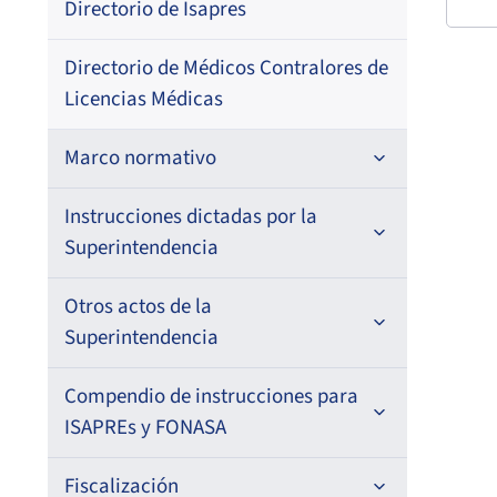
Directorio de Isapres
pub
Dom
Res
Directorio de Médicos Contralores de
21-
Fech
27-
Licencias Médicas
202
Cor
202
–
elec
Marco normativo
Ter
Leyes
Instrucciones dictadas por la
Superintendencia
Decretos con Fuerza de Ley
Fec
Res
Para ISAPREs y FONASA
Otros actos de la
Decretos
Superintendencia
18-
Para Prestadores Institucionales
Circulares
202
Resoluciones
Antecedentes preparatorios de
Compendio de instrucciones para
Oficios
Para Entidades Acreditadoras
Circulares
normas que afecten a EMT Ley N°
ISAPREs y FONASA
20.416
Resoluciones
Seg
Circulares internas
Para Entidades Certificadoras
Circulares
Compendio Beneficios
Fiscalización