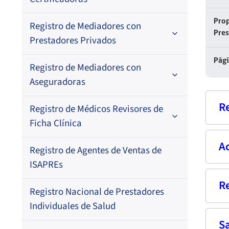
Por N° de registro
Prop
Registro de Mediadores con
Por orden alfabético
Regional
Pre
Prestadores Privados
Por N° de registro
Pág
Registro de Mediadores con
Por orden alfabético
Aseguradoras
Por N° de registro
R
Registro de Médicos Revisores de
Regional
Por profesión
Ficha Clínica
Por orden alfabético
Regional
A
Nom
Registro de Agentes de Ventas de
Regional
Por profesión
ISAPREs
Por orden alfabético
Rut
R
Cua
Registro Nacional de Prestadores
Por especialidad
Individuales de Salud
Prof
S
Fech
Fec