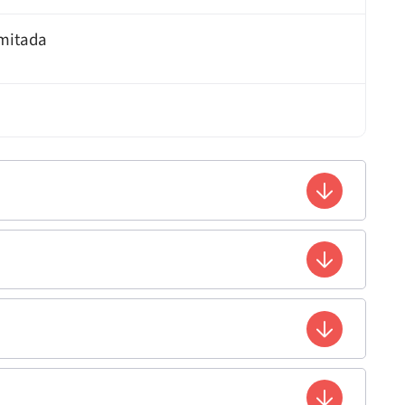
imitada
Enlace
ándar de Acreditación Evaluado
Entidad