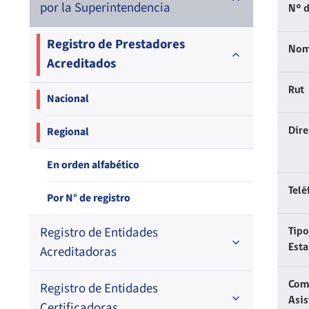
por la Superintendencia
N° d
Registro de Prestadores
Nom
Acreditados
Rut
Nacional
Regional
Dir
En orden alfabético
Telé
Por N° de registro
Registro de Entidades
Tipo
Est
Acreditadoras
Registro de Entidades
En orden alfabético
Com
Asis
Certificadoras