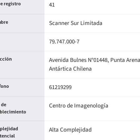
41
e registro
Scanner Sur Limitada
bre
79.747.000-7
Avenida Bulnes N°01448, Punta Arena
ección
Antártica Chilena
61219299
fono
Centro de Imagenología
 de
ablecimiento
Alta Complejidad
plejidad
tencial