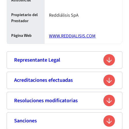
Asistencial
Reddiálisis SpA
Propietario del
Prestador
WWW.REDDIALISIS.COM
Página Web
Representante Legal
Luz Estrella Núñez Orellana
Acreditaciones efectuadas
Nombre
15.539.065-4
Rut
Resoluciones modificatorias
Segunda acreditación
No Disponible
Profesión
Evaluación del Plan de Corrección
Sanciones
Fecha de publicación
Titulo
Resumen
Enlace
Leonidas Vial N° 1130 , San Miguel,
Domicilio