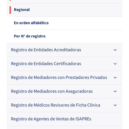
Regional
En orden alfabético
Por N° de registro
Registro de Entidades Acreditadoras
Registro de Entidades Certificadoras
En orden alfabético
Por N° de registro
Registro de Mediadores con Prestadores Privados
Por orden alfabético
Regional
Por N° de registro
Registro de Mediadores con Aseguradoras
Por orden alfabético
Por N° de registro
Registro de Médicos Revisores de Ficha Clínica
Regional
Por profesión
Por orden alfabético
Registro de Agentes de Ventas de ISAPREs
Regional