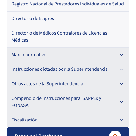
Regional
Por profesión
Por orden alfabético
Registro Nacional de Prestadores Individuales de Salud
Por especialidad
Directorio de Isapres
Directorio de Médicos Contralores de Licencias
Médicas
Marco normativo
Leyes
Instrucciones dictadas por la Superintendencia
Decretos con Fuerza de Ley
Para ISAPREs y FONASA
Otros actos de la Superintendencia
Decretos
Para Prestadores Institucionales
Antecedentes preparatorios de normas que afecten a
Compendio de instrucciones para ISAPREs y
Circulares
EMT Ley N° 20.416
FONASA
Oficios
Resoluciones
Para Entidades Acreditadoras
Circulares
Comisión Evaluadora de Licitaciones Públicas
Compendio Beneficios
Fiscalización
Resoluciones
Circulares internas
Para Entidades Certificadoras
Circulares
Convenios de colaboración
Compendio de Archivos Maestros
Informes de fiscalización