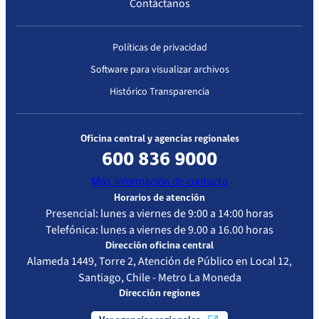
Contáctanos
Metropolitana,
en virtud de
haber dado
Políticas de privacidad
cumplimiento
Software para visualizar archivos
en su Plan de
Histórico Transparencia
Corrección.
Acreditado con observaciones
Oficina central y agencias regionales
600 836 9000
Fecha
Resolución
Vigencia de
Estandar de
Más información de contacto
Resolución
la
Acreditación
Horarios de atención
Presencial: lunes a viernes de 9:00 a 14:00 horas
acreditación
Evaluado
Telefónica: lunes a viernes de 9.00 a 16.00 horas
27-03-
Resolución
27-03-2026
Centro de
Dirección oficina central
Alameda 1449, Torre 2, Atención de Público en Local 12,
2023
Exenta
Diálisis –
Santiago, Chile - Metro La Moneda
IP/N°1481
Mediana
Dirección regiones
Complejidad